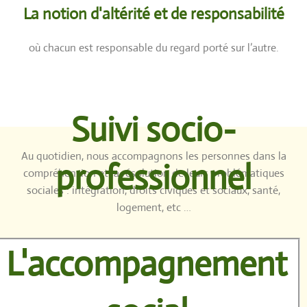
La notion d'altérité et de responsabilité
où chacun est responsable du regard porté sur l’autre.
Suivi socio-
Au quotidien, nous accompagnons les personnes dans la
professionnel
compréhension et la résolution de leurs problématiques
sociales : intégration, droits civiques et sociaux, santé,
logement, etc …
L'accompagnement