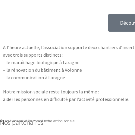
Découv
A l’heure actuelle, l’association supporte deux chantiers d’inser
avec trois supports distincts :
– le maraîchage biologique à Laragne
– la rénovation du bâtiment à Volonne
– la communication à Laragne
Notre mission sociale reste toujours la même :
aider les personnes en difficulté par l’activité professionnelle.
Nos partenaires
Ils soutiennent et financent notre action sociale.