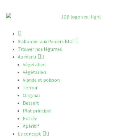
A
c
S’abonner aux Paniers BIO
c
Trouver nos légumes
u
Au menu
e
Végétalien
i
Végétarien
l
Viande et poisson
Terroir
Original
Dessert
Plat principal
Entrée
Apéritif
Le concept