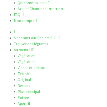
Qui sommes-nous ?
Atelier Chantier d’Insertion
FAQ
Mon compte
A
c
S’abonner aux Paniers BIO
c
Trouver nos légumes
u
Au menu
e
Végétalien
i
Végétarien
l
Viande et poisson
Terroir
Original
Dessert
Plat principal
Entrée
Apéritif